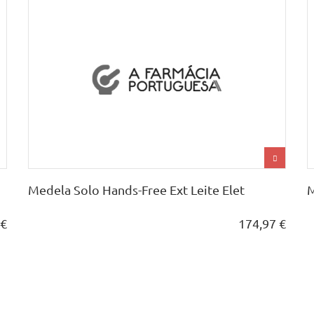
Medela Solo Hands-Free Ext Leite Elet
M
 €
174,97 €