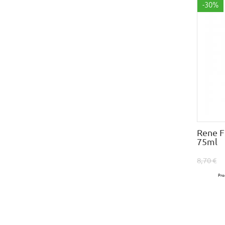
-30%
Rene F
75ml
8,70 €
Pro