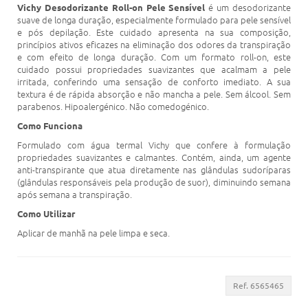
é um desodorizante
Vichy Desodorizante Roll-on Pele Sensível
suave de longa duração, especialmente formulado para pele sensível
e pós depilação. Este cuidado apresenta na sua composição,
princípios ativos eficazes na eliminação dos odores da transpiração
e com efeito de longa duração. Com um formato roll-on, este
cuidado possui propriedades suavizantes que acalmam a pele
irritada, conferindo uma sensação de conforto imediato. A sua
textura é de rápida absorção e não mancha a pele. Sem álcool. Sem
parabenos. Hipoalergénico. Não comedogénico.
Como Funciona
Formulado com água termal Vichy que confere à formulação
propriedades suavizantes e calmantes. Contém, ainda, um agente
anti-transpirante que atua diretamente nas glândulas sudoríparas
(glândulas responsáveis pela produção de suor), diminuindo semana
após semana a transpiração.
Como Utilizar
Aplicar de manhã na pele limpa e seca.
Ref. 6565465