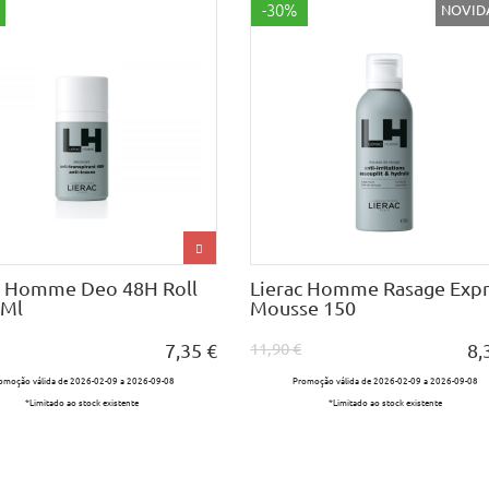
-30%
NOVID
c Homme Deo 48H Roll
Lierac Homme Rasage Expr
0Ml
Mousse 150
11,90 €
7,35 €
8,
omoção válida de 2026-02-09 a 2026-09-08
Promoção válida de 2026-02-09 a 2026-09-08
*Limitado ao stock existente
*Limitado ao stock existente