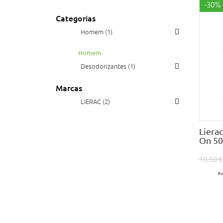
-30%
Categorias
Homem (1)
Homem
Desodorizantes (1)
Marcas
LIERAC (2)
Liera
On 5
10,50 €
Pr