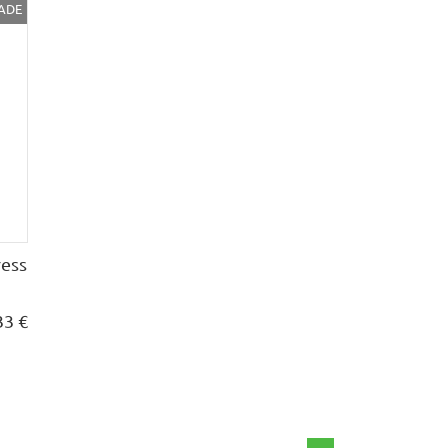
ADE
ess
33 €